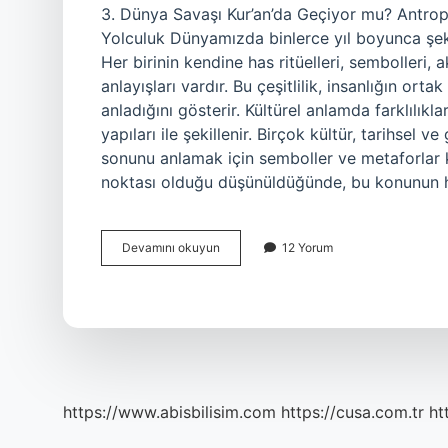
3. Dünya Savaşı Kur’an’da Geçiyor mu? Antropolo
Yolculuk Dünyamızda binlerce yıl boyunca şekill
Her birinin kendine has ritüelleri, sembolleri, 
anlayışları vardır. Bu çeşitlilik, insanlığın ort
anladığını gösterir. Kültürel anlamda farklılıkl
yapıları ile şekillenir. Birçok kültür, tarihsel 
sonunu anlamak için semboller ve metaforlar ku
noktası olduğu düşünüldüğünde, bu konunun
3
Devamını okuyun
12 Yorum
Dünya
Savaşı
Kur’an’da
geçiyor
mu
?
https://www.abisbilisim.com
https://cusa.com.tr
ht