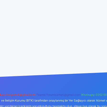
backlinkpaneli@gmail.com
Teams:
forumhizmeti@gmail.com
Whatsapp: 0262 60
i ve İletişim Kurumu (BTK) tarafından onaylanmış bir Yer Sağlayıcı olarak hizmet v
azdıkları içeriklerin sorumluluğunu taşımakta olup, siteye üye olarak bu sorumlul