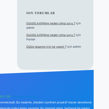
SON YORUMLAR
Gürültü kirliliğine neden olma suçu ?
için
admin
Gürültü kirliliğine neden olma suçu ?
için
Panter
Gülüş tasarımı için ne yapılır ?
için
admin
6 0 726
Telegram: @karabul
ermektedir. Bu nedenle, sitedeki içerikleri proaktif olarak denetleme
uğu kabul etmiş sayılırlar. Bu internet sitesi, herhangi bir marka,