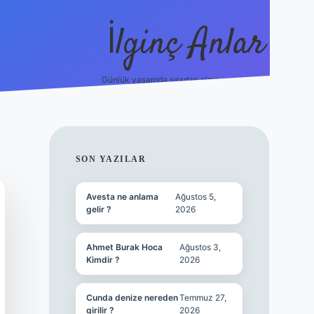
İlginç Anlar
Günlük yaşamda sıradan olmayan detaylar.
piabellacasi
SIDEBAR
SON YAZILAR
Avesta ne anlama
Ağustos 5,
gelir ?
2026
Ahmet Burak Hoca
Ağustos 3,
Kimdir ?
2026
Cunda denize nereden
Temmuz 27,
girilir ?
2026