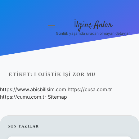
İlginç Anlar
menüyü
aç
Günlük yaşamda sıradan olmayan detaylar.
Anasayfa
Gizlilik Politikası
Yasal Uyarı
ETIKET:
LOJISTIK IŞI ZOR MU
Hakkımızda
https://www.abisbilisim.com
https://cusa.com.tr
https://cumu.com.tr
Sitemap
SIDEBAR
SON YAZILAR