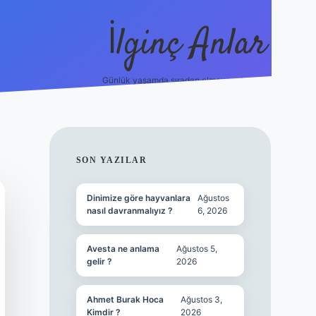
İlginç Anlar
Günlük yaşamda sıradan olmayan detaylar.
piabellacasi
SIDEBAR
SON YAZILAR
Dinimize göre hayvanlara
Ağustos
nasıl davranmalıyız ?
6, 2026
Avesta ne anlama
Ağustos 5,
gelir ?
2026
Ahmet Burak Hoca
Ağustos 3,
Kimdir ?
2026