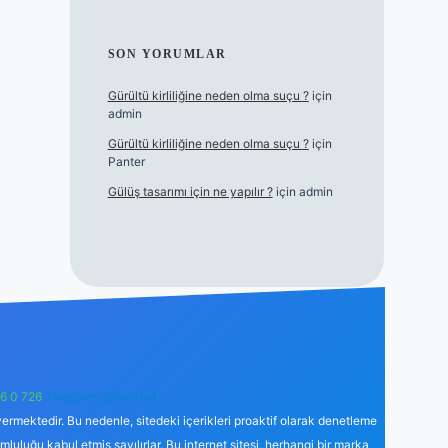
SON YORUMLAR
Gürültü kirliliğine neden olma suçu ?
için
admin
Gürültü kirliliğine neden olma suçu ?
için
Panter
Gülüş tasarımı için ne yapılır ?
için
admin
6 0 726
Telegram: @karabul
ermektedir. Bu nedenle, sitedeki içerikleri proaktif olarak denetleme
uğu kabul etmiş sayılırlar. Bu internet sitesi, herhangi bir marka,