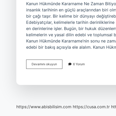
Kanun Hükmünde Kararname Ne Zaman Bitiyor? 
insanlık tarihinin en güçlü araçlarından biri ol
bir çağı taşır. Bir kelime bir dünyayı değiştireb
Edebiyatçılar, kelimelerle tarihin derinliklerine
en derinlerine işler. Bugün, bir hukuk düzen
kelimelerin ve yasal dilin edebi ve toplumsal 
Kanun Hükmünde Kararname’nin sonu ne zaman 
edebi bir bakış açısıyla ele alalım. Kanun H
Kanun
Devamını okuyun
6 Yorum
hükmünde
kararname
ne
zaman
bitiyor
?
https://www.abisbilisim.com
https://cusa.com.tr
ht