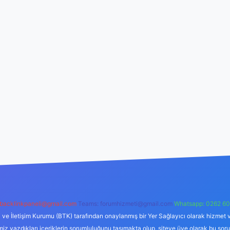
backlinkpaneli@gmail.com
Teams:
forumhizmeti@gmail.com
Whatsapp: 0262 60
i ve İletişim Kurumu (BTK) tarafından onaylanmış bir Yer Sağlayıcı olarak hizmet v
azdıkları içeriklerin sorumluluğunu taşımakta olup, siteye üye olarak bu sorumlul