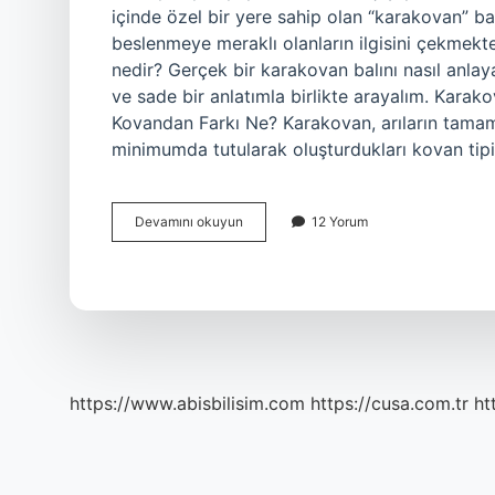
içinde özel bir yere sahip olan “karakovan” ba
beslenmeye meraklı olanların ilgisini çekmekt
nedir? Gerçek bir karakovan balını nasıl anlaya
ve sade bir anlatımla birlikte arayalım. Kara
Kovandan Farkı Ne? Karakovan, arıların tamam
minimumda tutularak oluşturdukları kovan tipid
Karakovan
Devamını okuyun
12 Yorum
nasıl
anlaşılır
?
https://www.abisbilisim.com
https://cusa.com.tr
ht