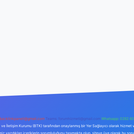
backlinkpaneli@gmail.com
Teams:
forumhizmeti@gmail.com
Whatsapp: 0262 60
i ve İletişim Kurumu (BTK) tarafından onaylanmış bir Yer Sağlayıcı olarak hizmet v
azdıkları içeriklerin sorumluluğunu taşımakta olup, siteye üye olarak bu sorumlul