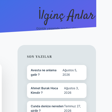
İlginç Anlar
Günlük yaşamda sıradan olmayan detaylar.
piabellaca
SIDEBAR
SON YAZILAR
Avesta ne anlama
Ağustos 5,
gelir ?
2026
Ahmet Burak Hoca
Ağustos 3,
Kimdir ?
2026
Cunda denize nereden
Temmuz 27,
girilir ?
2026