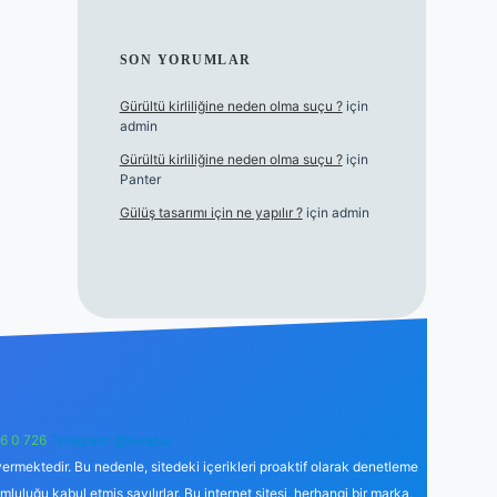
SON YORUMLAR
Gürültü kirliliğine neden olma suçu ?
için
admin
Gürültü kirliliğine neden olma suçu ?
için
Panter
Gülüş tasarımı için ne yapılır ?
için
admin
6 0 726
Telegram: @karabul
ermektedir. Bu nedenle, sitedeki içerikleri proaktif olarak denetleme
uğu kabul etmiş sayılırlar. Bu internet sitesi, herhangi bir marka,