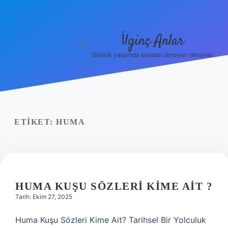
İlginç Anlar
menüyü
aç
Günlük yaşamda sıradan olmayan detaylar.
Anasayfa
Gizlilik Politikası
Yasal Uyarı
ETIKET:
HUMA
Hakkımızda
HUMA KUŞU SÖZLERI KIME AIT ?
Tarih: Ekim 27, 2025
Huma Kuşu Sözleri Kime Ait? Tarihsel Bir Yolculuk