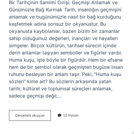
Bir Tarihçinin Samimi Girişi: Geçmişi Anlamak ve
Günümüzle Bağ Kurmak Tarih, insanlığın geçmişini
anlamak ve bugünümüzle nasıl bir bağ kurduğunu
keşfetmek adına sonsuz bir okyanustur. Bu
okyanusta kaybolanlar, bazen bizim bir zamanlar
sahip olduğumuz değerleri, inançları ve hayalleri
simgeler. Birçok kültürün, tarihsel sürecin içinde
derin anlamlar taşıyan semboller ve figürler vardır.
Huma kuşu, işte böyle bir figürdür. Hem bir efsane
hem de bir sembol olarak geçmişten bugüne insan
ruhunu besleyen bir anlam taşır. Peki, “Huma kuşu
sözleri” kime ait? Bu sözlerin arkasında yatan
tarihi, kültürel ve toplumsal süreçleri anlamak,
sadece geçmişi değil,…
Huma
Devamını okuyun
12 Yorum
kuşu
sözleri
kime