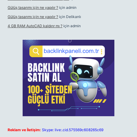
Gülüş tasarımı için ne yapılır ?
için
admin
Gülüş tasarımı için ne yapılır ?
için
Delikanlı
4 GB RAM AutoCAD kaldırır mı ?
için
admin
Reklam ve İletişim:
Skype: live:.cid.575569c608265c69