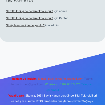
SON YORUMLAR
Gürültü kirliliğine neden olma suçu ?
için
admin
Gürültü kirliliğine neden olma suçu ?
için
Panter
Gülüş tasarımı için ne yapılır ?
için
admin
bellacasino
Reklam ve İletişim:
E-mail:
backlinkpaneli@gmail.com
Teams:
forumhizmeti@gmail.com
Whatsapp: 0262 606 0 726
Telegram:
@karabul
Yasal Uyarı:
Sitemiz, 5651 Sayılı Kanun gereğince Bilgi Teknolojileri
ve İletişim Kurumu (BTK) tarafından onaylanmış bir Yer Sağlayıcı