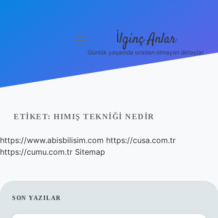
İlginç Anlar
menüyü
aç
Günlük yaşamda sıradan olmayan detaylar.
Anasayfa
Gizlilik Politikası
Yasal Uyarı
ETIKET:
HIMIŞ TEKNIĞI NEDIR
Hakkımızda
https://www.abisbilisim.com
https://cusa.com.tr
https://cumu.com.tr
Sitemap
SIDEBAR
SON YAZILAR