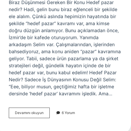
Biraz Düşünmesi Gereken Bir Konu Hedef pazar
nedir? Hadi, gelin bunu biraz eğlenceli bir şekilde
ele alalım. Çünkü aslında hepimizin hayatında bir
şekilde “hedef pazar” kavramı var, ama kimse
doğru düzgün anlamıyor. Bunu açıklamadan önce,
İzmir’de bir kafede oturuyorum. Yanımda
arkadaşım Selim var. Çalışmalarından, işlerinden
bahsediyoruz, ama konu aniden “pazar” kavramına
geliyor. Tabii, sadece ürün pazarlama ya da şirket
stratejileri değil, gündelik hayatın içinde de bir
hedef pazar var, bunu kabul edelim! Hedef Pazar
Nedir? Sadece İş Dünyasının Konusu Değil Selim:
“Eee, biliyor musun, geçtiğimiz hafta bir işletme
dersinde ‘hedef pazar’ kavramını işledik. Ama…
Hedef
Devamını okuyun
6 Yorum
pazar
nedir
?