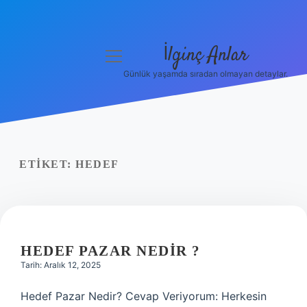
İlginç Anlar
menüyü
aç
Günlük yaşamda sıradan olmayan detaylar.
Anasayfa
Gizlilik Politikası
Yasal Uyarı
ETIKET:
HEDEF
Hakkımızda
HEDEF PAZAR NEDIR ?
Tarih: Aralık 12, 2025
Hedef Pazar Nedir? Cevap Veriyorum: Herkesin