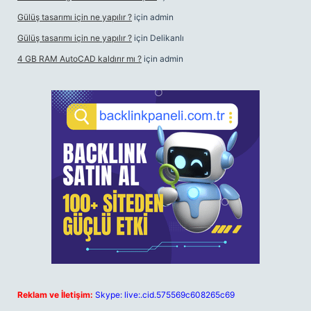
Gülüş tasarımı için ne yapılır ?
için
admin
Gülüş tasarımı için ne yapılır ?
için
Delikanlı
4 GB RAM AutoCAD kaldırır mı ?
için
admin
Reklam ve İletişim:
Skype: live:.cid.575569c608265c69