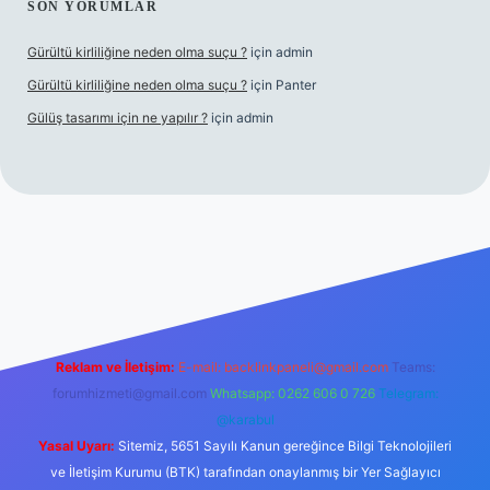
SON YORUMLAR
Gürültü kirliliğine neden olma suçu ?
için
admin
Gürültü kirliliğine neden olma suçu ?
için
Panter
Gülüş tasarımı için ne yapılır ?
için
admin
abellacasino
Reklam ve İletişim:
E-mail:
backlinkpaneli@gmail.com
Teams:
forumhizmeti@gmail.com
Whatsapp: 0262 606 0 726
Telegram:
@karabul
Yasal Uyarı:
Sitemiz, 5651 Sayılı Kanun gereğince Bilgi Teknolojileri
ve İletişim Kurumu (BTK) tarafından onaylanmış bir Yer Sağlayıcı