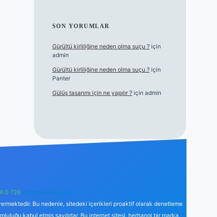
SON YORUMLAR
Gürültü kirliliğine neden olma suçu ?
için
admin
Gürültü kirliliğine neden olma suçu ?
için
Panter
Gülüş tasarımı için ne yapılır ?
için
admin
6 0 726
Telegram: @karabul
ermektedir. Bu nedenle, sitedeki içerikleri proaktif olarak denetleme
uğu kabul etmiş sayılırlar. Bu internet sitesi, herhangi bir marka,