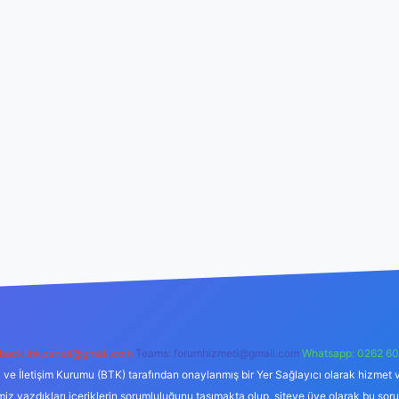
backlinkpaneli@gmail.com
Teams:
forumhizmeti@gmail.com
Whatsapp: 0262 60
i ve İletişim Kurumu (BTK) tarafından onaylanmış bir Yer Sağlayıcı olarak hizmet v
azdıkları içeriklerin sorumluluğunu taşımakta olup, siteye üye olarak bu sorumlul