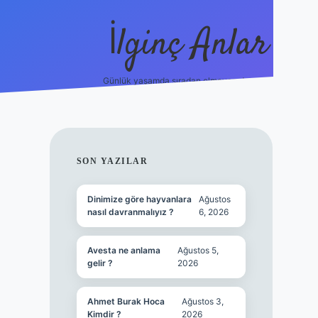
İlginç Anlar
Günlük yaşamda sıradan olmayan detaylar.
piabellacasino
SIDEBAR
SON YAZILAR
Dinimize göre hayvanlara
Ağustos
nasıl davranmalıyız ?
6, 2026
Avesta ne anlama
Ağustos 5,
gelir ?
2026
Ahmet Burak Hoca
Ağustos 3,
Kimdir ?
2026