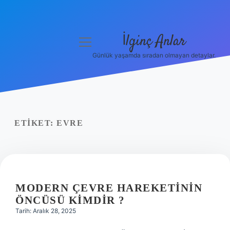
İlginç Anlar
menüyü
aç
Günlük yaşamda sıradan olmayan detaylar.
Anasayfa
Gizlilik Politikası
Yasal Uyarı
ETIKET:
EVRE
Hakkımızda
MODERN ÇEVRE HAREKETININ
ÖNCÜSÜ KIMDIR ?
Tarih: Aralık 28, 2025