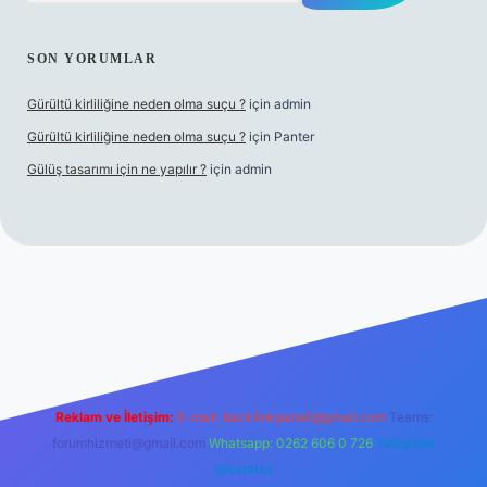
SON YORUMLAR
Gürültü kirliliğine neden olma suçu ?
için
admin
Gürültü kirliliğine neden olma suçu ?
için
Panter
Gülüş tasarımı için ne yapılır ?
için
admin
abellacasino
Reklam ve İletişim:
E-mail:
backlinkpaneli@gmail.com
Teams:
forumhizmeti@gmail.com
Whatsapp: 0262 606 0 726
Telegram:
@karabul