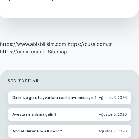
kırmızı
rengini
koruyan
katkı
maddesi
nedir
?
https://www.abisbilisim.com
https://cusa.com.tr
https://cumu.com.tr
Sitemap
SIDEBAR
SON YAZILAR
Dinimize göre hayvanlara nasıl davranmalıyız ?
Ağustos 6, 2026
Avesta ne anlama gelir ?
Ağustos 5, 2026
Ahmet Burak Hoca Kimdir ?
Ağustos 3, 2026