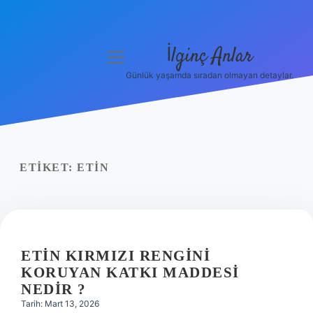
İlginç Anlar
menüyü
aç
Günlük yaşamda sıradan olmayan detaylar.
Anasayfa
Gizlilik Politikası
Yasal Uyarı
ETIKET:
ETIN
Hakkımızda
ETIN KIRMIZI RENGINI
KORUYAN KATKI MADDESI
NEDIR ?
Tarih: Mart 13, 2026