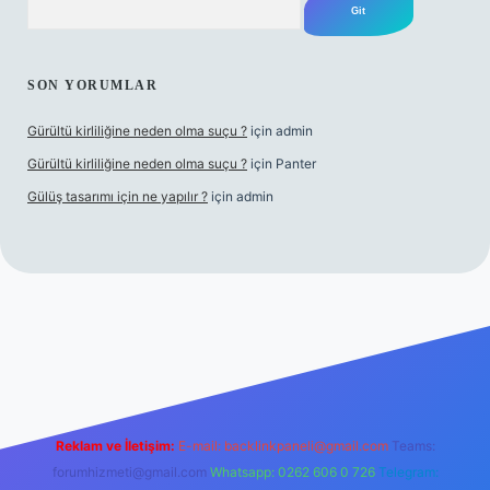
SON YORUMLAR
Gürültü kirliliğine neden olma suçu ?
için
admin
Gürültü kirliliğine neden olma suçu ?
için
Panter
Gülüş tasarımı için ne yapılır ?
için
admin
abellacasino
Reklam ve İletişim:
E-mail:
backlinkpaneli@gmail.com
Teams:
forumhizmeti@gmail.com
Whatsapp: 0262 606 0 726
Telegram: