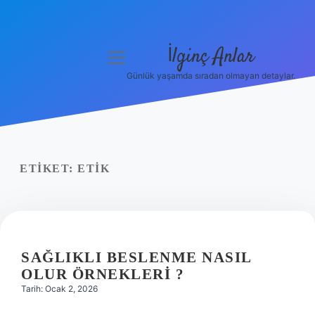
İlginç Anlar
menüyü
aç
Günlük yaşamda sıradan olmayan detaylar.
Anasayfa
Gizlilik Politikası
Yasal Uyarı
ETIKET:
ETIK
Hakkımızda
SAĞLIKLI BESLENME NASIL
OLUR ÖRNEKLERI ?
Tarih: Ocak 2, 2026