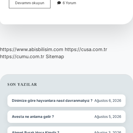
Sağlıklı
Devamını okuyun
6 Yorum
beslenme
nasıl
olur
örnekleri
?
https://www.abisbilisim.com
https://cusa.com.tr
https://cumu.com.tr
Sitemap
SIDEBAR
SON YAZILAR
Dinimize göre hayvanlara nasıl davranmalıyız ?
Ağustos 6, 2026
Avesta ne anlama gelir ?
Ağustos 5, 2026
Ahmet Burak Hoca Kimdir ?
Ağustos 3, 2026