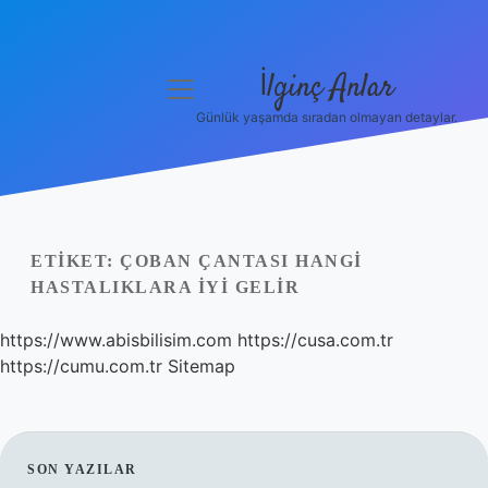
İlginç Anlar
menüyü
aç
Günlük yaşamda sıradan olmayan detaylar.
Anasayfa
Gizlilik Politikası
Yasal Uyarı
ETIKET:
ÇOBAN ÇANTASI HANGI
HASTALIKLARA IYI GELIR
Hakkımızda
https://www.abisbilisim.com
https://cusa.com.tr
https://cumu.com.tr
Sitemap
SIDEBAR
SON YAZILAR