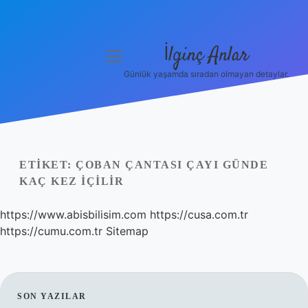
İlginç Anlar
menüyü
aç
Günlük yaşamda sıradan olmayan detaylar.
Anasayfa
Gizlilik Politikası
Yasal Uyarı
ETIKET:
ÇOBAN ÇANTASI ÇAYI GÜNDE
KAÇ KEZ IÇILIR
Hakkımızda
https://www.abisbilisim.com
https://cusa.com.tr
https://cumu.com.tr
Sitemap
SIDEBAR
SON YAZILAR