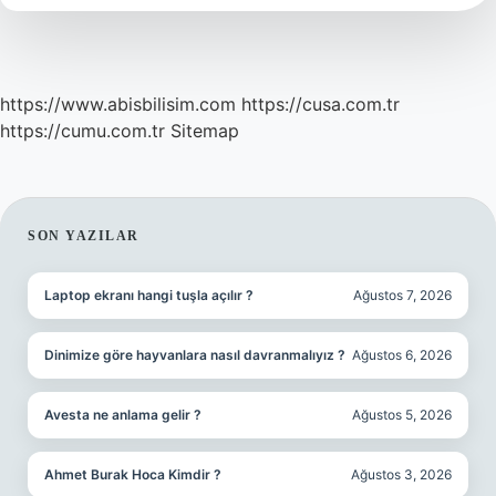
hızlı
şarj
kaç
watt
?
https://www.abisbilisim.com
https://cusa.com.tr
https://cumu.com.tr
Sitemap
SIDEBAR
SON YAZILAR
Laptop ekranı hangi tuşla açılır ?
Ağustos 7, 2026
Dinimize göre hayvanlara nasıl davranmalıyız ?
Ağustos 6, 2026
Avesta ne anlama gelir ?
Ağustos 5, 2026
Ahmet Burak Hoca Kimdir ?
Ağustos 3, 2026