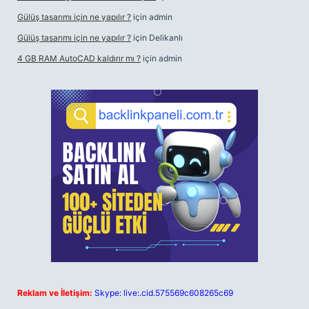
Gülüş tasarımı için ne yapılır ?
için
admin
Gülüş tasarımı için ne yapılır ?
için
Delikanlı
4 GB RAM AutoCAD kaldırır mı ?
için
admin
Reklam ve İletişim:
Skype: live:.cid.575569c608265c69