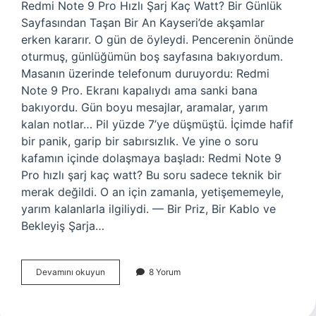
Redmi Note 9 Pro Hızlı Şarj Kaç Watt? Bir Günlük
Sayfasından Taşan Bir An Kayseri’de akşamlar
erken kararır. O gün de öyleydi. Pencerenin önünde
oturmuş, günlüğümün boş sayfasına bakıyordum.
Masanın üzerinde telefonum duruyordu: Redmi
Note 9 Pro. Ekranı kapalıydı ama sanki bana
bakıyordu. Gün boyu mesajlar, aramalar, yarım
kalan notlar… Pil yüzde 7’ye düşmüştü. İçimde hafif
bir panik, garip bir sabırsızlık. Ve yine o soru
kafamın içinde dolaşmaya başladı: Redmi Note 9
Pro hızlı şarj kaç watt? Bu soru sadece teknik bir
merak değildi. O an için zamanla, yetişememeyle,
yarım kalanlarla ilgiliydi. — Bir Priz, Bir Kablo ve
Bekleyiş Şarja…
Redmi
Devamını okuyun
8 Yorum
Note
9
Pro