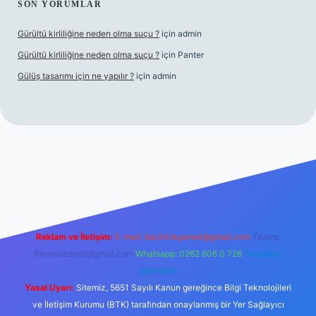
SON YORUMLAR
Gürültü kirliliğine neden olma suçu ?
için
admin
Gürültü kirliliğine neden olma suçu ?
için
Panter
Gülüş tasarımı için ne yapılır ?
için
admin
abellacasino
Reklam ve İletişim:
E-mail:
backlinkpaneli@gmail.com
Teams:
forumhizmeti@gmail.com
Whatsapp: 0262 606 0 726
Telegram:
@karabul
Yasal Uyarı:
Sitemiz, 5651 Sayılı Kanun gereğince Bilgi Teknolojileri
ve İletişim Kurumu (BTK) tarafından onaylanmış bir Yer Sağlayıcı