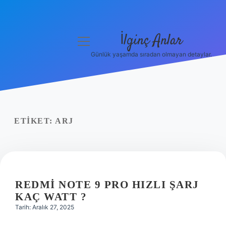
İlginç Anlar
menüyü
aç
Günlük yaşamda sıradan olmayan detaylar.
Anasayfa
Gizlilik Politikası
Yasal Uyarı
ETIKET:
ARJ
Hakkımızda
REDMI NOTE 9 PRO HIZLI ŞARJ
KAÇ WATT ?
Tarih: Aralık 27, 2025