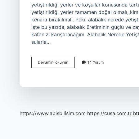
yetiştirildiği yerler ve koşullar konusunda tar
yetiştirildiği yerler tamamen doğal olmalı, kim
kenara bırakılmalı. Peki, alabalık nerede yetişt
İşte bu yazıda, alabalık üretiminin güçlü ve za
kafanızı karıştıracağım. Alabalık Nerede Yetişt
sularla…
Alabalık
Devamını okuyun
14 Yorum
nerede
yetiştirilir
?
https://www.abisbilisim.com
https://cusa.com.tr
ht