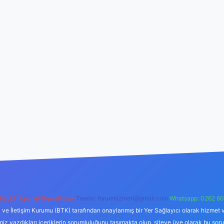
backlinkpaneli@gmail.com
Teams:
forumhizmeti@gmail.com
Whatsapp: 0262 60
i ve İletişim Kurumu (BTK) tarafından onaylanmış bir Yer Sağlayıcı olarak hizmet v
azdıkları içeriklerin sorumluluğunu taşımakta olup, siteye üye olarak bu sorumlul