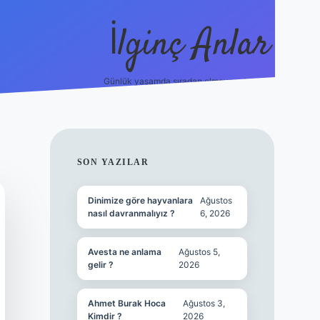
İlginç Anlar
Günlük yaşamda sıradan olmayan detaylar.
piabellacasi
SIDEBAR
SON YAZILAR
Dinimize göre hayvanlara
Ağustos
nasıl davranmalıyız ?
6, 2026
Avesta ne anlama
Ağustos 5,
gelir ?
2026
Ahmet Burak Hoca
Ağustos 3,
Kimdir ?
2026