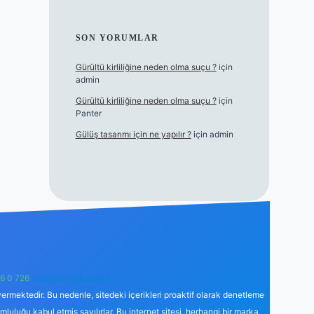
SON YORUMLAR
Gürültü kirliliğine neden olma suçu ?
için
admin
Gürültü kirliliğine neden olma suçu ?
için
Panter
Gülüş tasarımı için ne yapılır ?
için
admin
6 0 726
Telegram: @karabul
ermektedir. Bu nedenle, sitedeki içerikleri proaktif olarak denetleme
uğu kabul etmiş sayılırlar. Bu internet sitesi, herhangi bir marka,