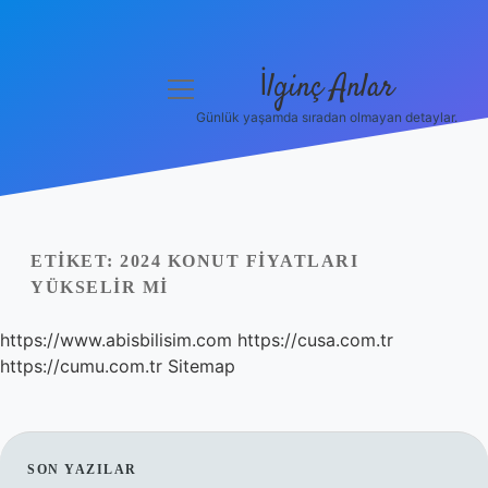
İlginç Anlar
menüyü
aç
Günlük yaşamda sıradan olmayan detaylar.
Anasayfa
Gizlilik Politikası
Yasal Uyarı
ETIKET:
2024 KONUT FIYATLARI
YÜKSELIR MI
Hakkımızda
https://www.abisbilisim.com
https://cusa.com.tr
https://cumu.com.tr
Sitemap
SIDEBAR
SON YAZILAR